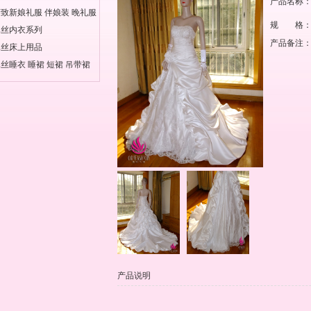
产品名称
致新娘礼服 伴娘装 晚礼服
规 格
真丝内衣系列
产品备注
真丝床上用品
丝睡衣 睡裙 短裙 吊带裙
产品说明