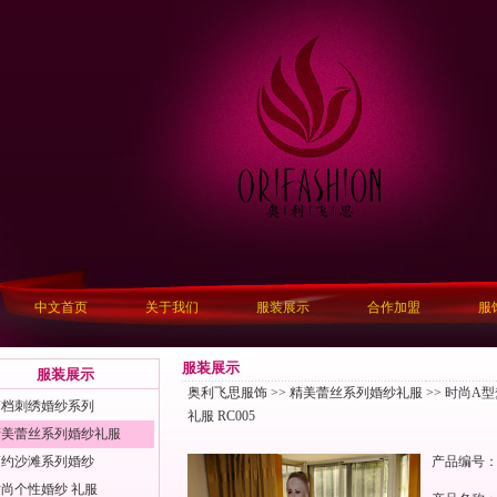
中文首页
关于我们
服装展示
合作加盟
服
服装展示
服装展示
奥利飞思服饰
>>
精美蕾丝系列婚纱礼服
>> 时尚A
高档刺绣婚纱系列
礼服 RC005
精美蕾丝系列婚纱礼服
简约沙滩系列婚纱
产品编号
尚个性婚纱 礼服