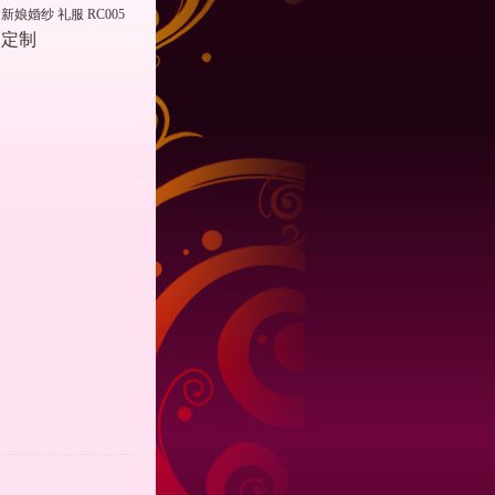
：
新娘婚纱 礼服 RC005
定制
：
：