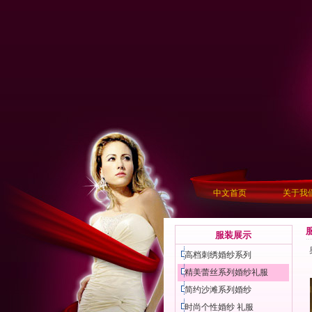
中文首页
关于我
服装展示
高档刺绣婚纱系列
精美蕾丝系列婚纱礼服
简约沙滩系列婚纱
时尚个性婚纱 礼服