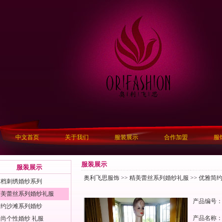
中文首页
关于我们
服装展示
合作加盟
服
服装展示
服装展示
奥利飞思服饰
>>
精美蕾丝系列婚纱礼服
>> 优雅简约
高档刺绣婚纱系列
精美蕾丝系列婚纱礼服
产品编号
简约沙滩系列婚纱
产品名称
尚个性婚纱 礼服