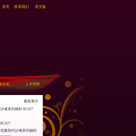
首页
联系我们
英文版
饰文化
人才招聘
服装展示
沙滩系列婚纱 RC027
：
RC027
优雅简约沙滩系列婚纱
：