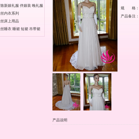
致新娘礼服 伴娘装 晚礼服
规 格
真丝内衣系列
产品备注
真丝床上用品
丝睡衣 睡裙 短裙 吊带裙
产品说明