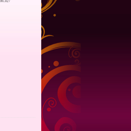
RC027
：
：